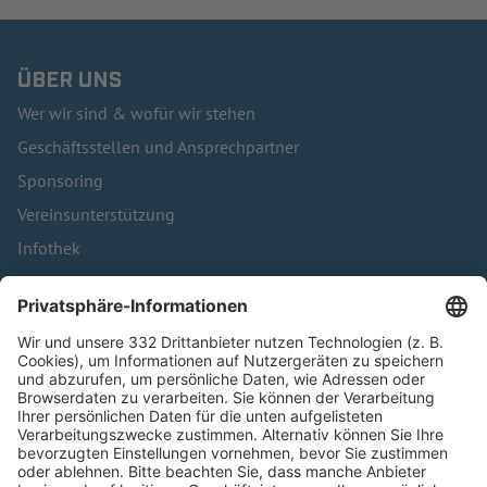
ÜBER UNS
Wer wir sind & wofür wir stehen
Geschäftsstellen und Ansprechpartner
Sponsoring
Vereinsunterstützung
Infothek
Kontakt
HÄUFIG BESUCHTE SEITEN
Pässe und Vereinswechsel
Trainerausbildung
Schulungsangebot Vereinsmitarbeiter
BFV-Geschäftsstellen