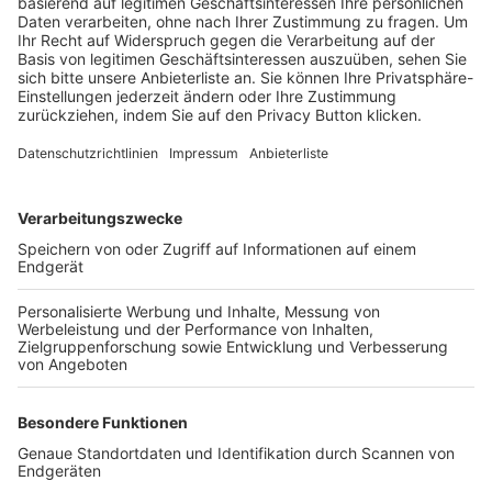
Trainerbörse
Login SpielPlus
FOLGE DEM BFV
TOP-VEREINE
TOP-PARTNER