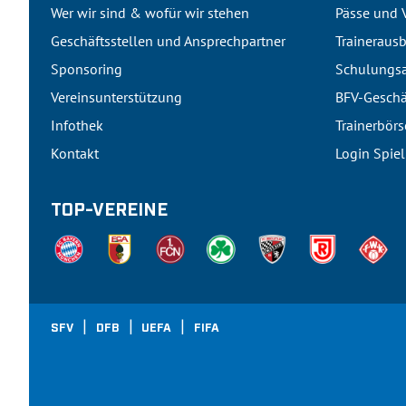
Wer wir sind & wofür wir stehen
Pässe und 
Geschäftsstellen und Ansprechpartner
Traineraus
Sponsoring
Schulungsa
Vereinsunterstützung
BFV-Geschä
Infothek
Trainerbörs
Kontakt
Login Spie
TOP-VEREINE
SFV
DFB
UEFA
FIFA