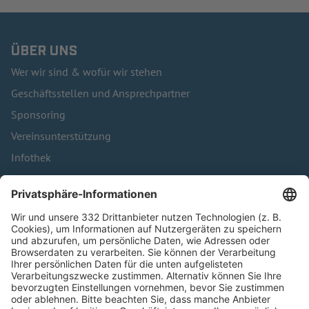
ÜBER UNS
Wer wir sind & wofür wir stehen
Geschäftsstellen und Ansprechpartner
Sponsoring
Vereinsunterstützung
Infothek
Kontakt
HÄUFIG BESUCHTE SEITEN
Pässe und Vereinswechsel
Trainerausbildung
Schulungsangebot Vereinsmitarbeiter
BFV-Geschäftsstellen