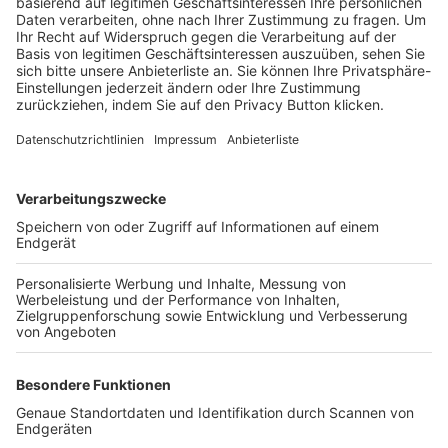
Trainerbörse
Login SpielPlus
FOLGE DEM BFV
TOP-VEREINE
TOP-PARTNER