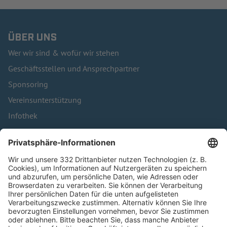
ÜBER UNS
Wer wir sind & wofür wir stehen
Geschäftsstellen und Ansprechpartner
Sponsoring
Vereinsunterstützung
Infothek
Kontakt
HÄUFIG BESUCHTE SEITEN
Pässe und Vereinswechsel
Trainerausbildung
Schulungsangebot Vereinsmitarbeiter
BFV-Geschäftsstellen