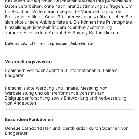
Trainerbörse
Login SpielPlus
FOLGE DEM BFV
TOP-VEREINE
TOP-PARTNER