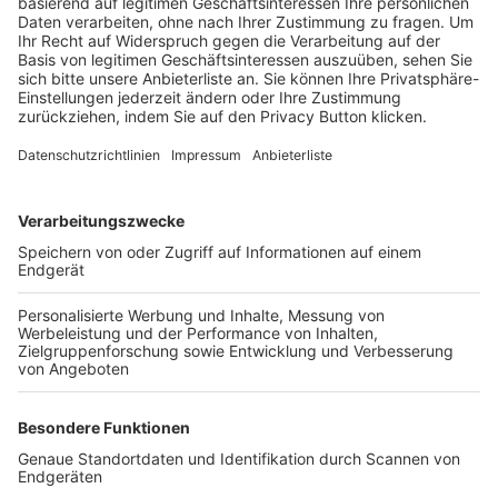
Trainerbörse
Login SpielPlus
FOLGE DEM BFV
TOP-VEREINE
TOP-PARTNER