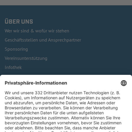
ÜBER UNS
Wer wir sind & wofür wir stehen
Geschäftsstellen und Ansprechpartner
Sponsoring
Vereinsunterstützung
Infothek
Kontakt
HÄUFIG BESUCHTE SEITEN
Pässe und Vereinswechsel
Trainerausbildung
Schulungsangebot Vereinsmitarbeiter
BFV-Geschäftsstellen