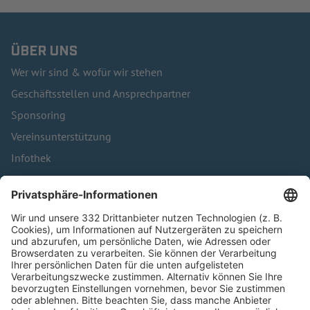
ÜBER UNS
Wer wir sind & wofür wir stehen
Geschäftsstellen und Ansprechpartner
Sponsoring
Vereinsunterstützung
Infothek
Kontakt
HÄUFIG BESUCHTE SEITEN
Pässe und Vereinswechsel
Trainerausbildung
Schulungsangebot Vereinsmitarbeiter
BFV-Geschäftsstellen