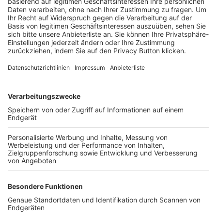
Trainerbörse
Login SpielPlus
FOLGE DEM BFV
TOP-VEREINE
TOP-PARTNER