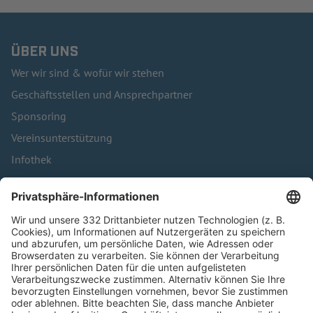
ÜBER UNS
Wer wir sind & wofür wir stehen
Geschäftsstellen und Ansprechpartner
Sponsoring
Vereinsunterstützung
Infothek
Kontakt
HÄUFIG BESUCHTE SEITEN
Pässe und Vereinswechsel
Trainerausbildung
Schulungsangebot Vereinsmitarbeiter
BFV-Geschäftsstellen