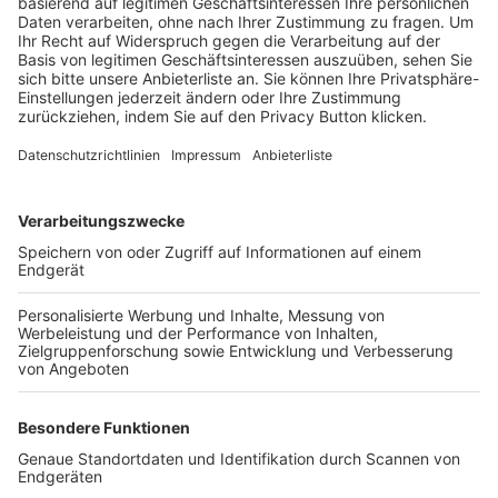
Trainerbörse
Login SpielPlus
FOLGE DEM BFV
TOP-VEREINE
TOP-PARTNER