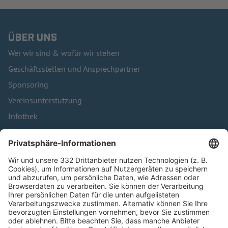
ÜBER UNS
Wer wir sind & wofür wir stehen
Geschäftsstellen und Ansprechpartner
Sponsoring
Vereinsunterstützung
Infothek
Kontakt
HÄUFIG BESUCHTE SEITEN
Pässe und Vereinswechsel
Trainerausbildung
Schulungsangebot Vereinsmitarbeiter
BFV-Geschäftsstellen