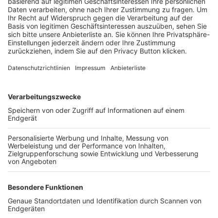
Trainerbörse
Login SpielPlus
FOLGE DEM BFV
TOP-VEREINE
TOP-PARTNER