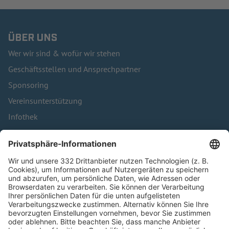
ÜBER UNS
Wer wir sind & wofür wir stehen
Geschäftsstellen und Ansprechpartner
Sponsoring
Vereinsunterstützung
Infothek
Kontakt
HÄUFIG BESUCHTE SEITEN
Pässe und Vereinswechsel
Trainerausbildung
Schulungsangebot Vereinsmitarbeiter
BFV-Geschäftsstellen