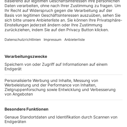
Trainerbörse
Login SpielPlus
FOLGE DEM BFV
TOP-VEREINE
TOP-PARTNER