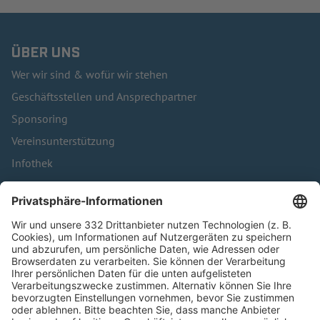
ÜBER UNS
Wer wir sind & wofür wir stehen
Geschäftsstellen und Ansprechpartner
Sponsoring
Vereinsunterstützung
Infothek
Kontakt
HÄUFIG BESUCHTE SEITEN
Pässe und Vereinswechsel
Trainerausbildung
Schulungsangebot Vereinsmitarbeiter
BFV-Geschäftsstellen