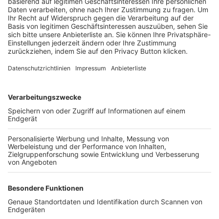
Trainerbörse
Login SpielPlus
FOLGE DEM BFV
TOP-VEREINE
TOP-PARTNER