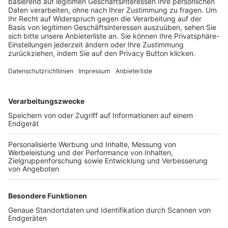
Trainerbörse
Login SpielPlus
FOLGE DEM BFV
TOP-VEREINE
TOP-PARTNER