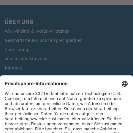
ÜBER UNS
Wer wir sind & wofür wir stehen
Geschäftsstellen und Ansprechpartner
Sponsoring
Vereinsunterstützung
Infothek
Kontakt
HÄUFIG BESUCHTE SEITEN
Pässe und Vereinswechsel
Trainerausbildung
Schulungsangebot Vereinsmitarbeiter
BFV-Geschäftsstellen