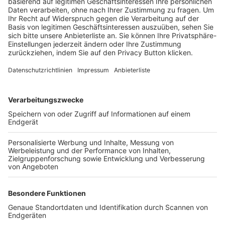
Trainerbörse
Login SpielPlus
FOLGE DEM BFV
TOP-VEREINE
TOP-PARTNER