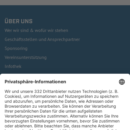
ÜBER UNS
Wer wir sind & wofür wir stehen
Geschäftsstellen und Ansprechpartner
Sponsoring
Vereinsunterstützung
Infothek
Kontakt
HÄUFIG BESUCHTE SEITEN
Pässe und Vereinswechsel
Trainerausbildung
Schulungsangebot Vereinsmitarbeiter
BFV-Geschäftsstellen