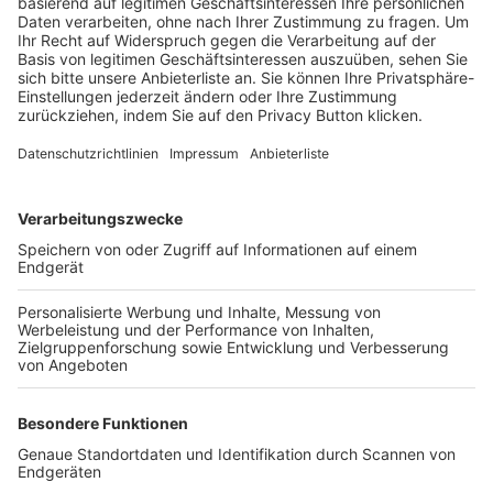
Trainerbörse
Login SpielPlus
FOLGE DEM BFV
TOP-VEREINE
TOP-PARTNER