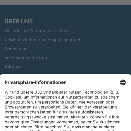
ÜBER UNS
Wer wir sind & wofür wir stehen
Geschäftsstellen und Ansprechpartner
Sponsoring
Vereinsunterstützung
Infothek
Kontakt
HÄUFIG BESUCHTE SEITEN
Pässe und Vereinswechsel
Trainerausbildung
Schulungsangebot Vereinsmitarbeiter
BFV-Geschäftsstellen