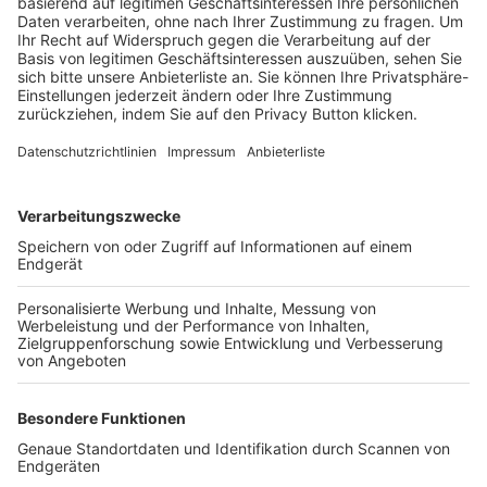
Trainerbörse
Login SpielPlus
FOLGE DEM BFV
TOP-VEREINE
TOP-PARTNER