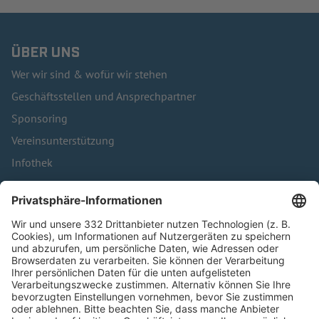
ÜBER UNS
Wer wir sind & wofür wir stehen
Geschäftsstellen und Ansprechpartner
Sponsoring
Vereinsunterstützung
Infothek
Kontakt
HÄUFIG BESUCHTE SEITEN
Pässe und Vereinswechsel
Trainerausbildung
Schulungsangebot Vereinsmitarbeiter
BFV-Geschäftsstellen