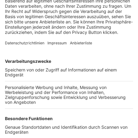
Trainerbörse
Login SpielPlus
FOLGE DEM BFV
TOP-VEREINE
TOP-PARTNER