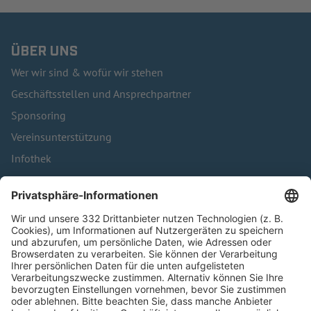
ÜBER UNS
Wer wir sind & wofür wir stehen
Geschäftsstellen und Ansprechpartner
Sponsoring
Vereinsunterstützung
Infothek
Kontakt
HÄUFIG BESUCHTE SEITEN
Pässe und Vereinswechsel
Trainerausbildung
Schulungsangebot Vereinsmitarbeiter
BFV-Geschäftsstellen