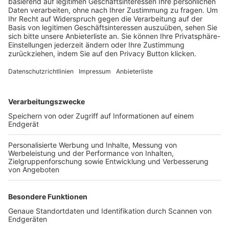
Trainerbörse
Login SpielPlus
FOLGE DEM BFV
TOP-VEREINE
TOP-PARTNER