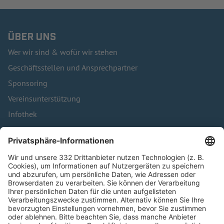
ÜBER UNS
Wer wir sind & wofür wir stehen
Geschäftsstellen und Ansprechpartner
Sponsoring
Vereinsunterstützung
Infothek
Kontakt
HÄUFIG BESUCHTE SEITEN
Pässe und Vereinswechsel
Trainerausbildung
Schulungsangebot Vereinsmitarbeiter
BFV-Geschäftsstellen