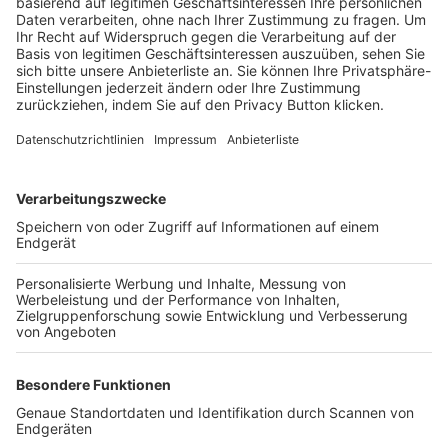
Trainerbörse
Login SpielPlus
FOLGE DEM BFV
TOP-VEREINE
TOP-PARTNER