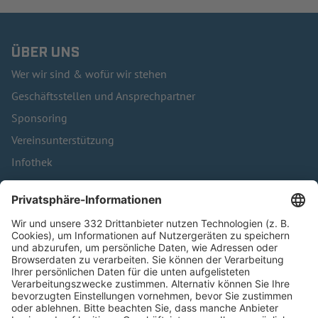
ÜBER UNS
Wer wir sind & wofür wir stehen
Geschäftsstellen und Ansprechpartner
Sponsoring
Vereinsunterstützung
Infothek
Kontakt
HÄUFIG BESUCHTE SEITEN
Pässe und Vereinswechsel
Trainerausbildung
Schulungsangebot Vereinsmitarbeiter
BFV-Geschäftsstellen