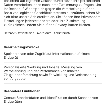
Trainerbörse
Login SpielPlus
FOLGE DEM BFV
TOP-VEREINE
TOP-PARTNER