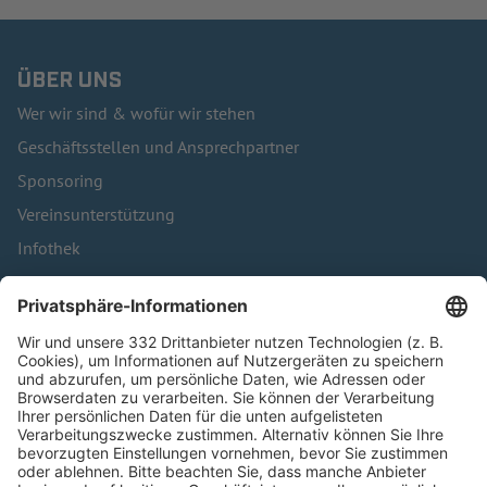
ÜBER UNS
Wer wir sind & wofür wir stehen
Geschäftsstellen und Ansprechpartner
Sponsoring
Vereinsunterstützung
Infothek
Kontakt
HÄUFIG BESUCHTE SEITEN
Pässe und Vereinswechsel
Trainerausbildung
Schulungsangebot Vereinsmitarbeiter
BFV-Geschäftsstellen