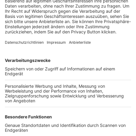
Trainerbörse
Login SpielPlus
FOLGE DEM BFV
TOP-VEREINE
TOP-PARTNER