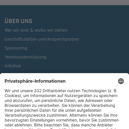
ÜBER UNS
Wer wir sind & wofür wir stehen
Geschäftsstellen und Ansprechpartner
Sponsoring
Vereinsunterstützung
Infothek
Kontakt
HÄUFIG BESUCHTE SEITEN
Pässe und Vereinswechsel
Trainerausbildung
Schulungsangebot Vereinsmitarbeiter
BFV-Geschäftsstellen