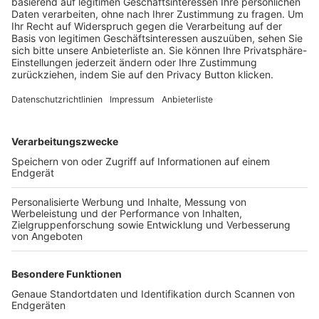
Trainerbörse
Login SpielPlus
FOLGE DEM BFV
TOP-VEREINE
TOP-PARTNER