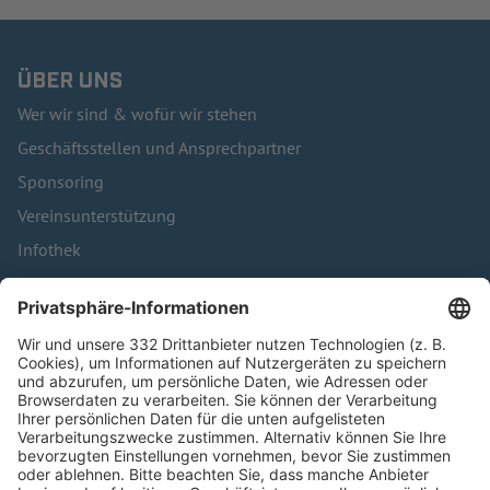
ÜBER UNS
Wer wir sind & wofür wir stehen
Geschäftsstellen und Ansprechpartner
Sponsoring
Vereinsunterstützung
Infothek
Kontakt
HÄUFIG BESUCHTE SEITEN
Pässe und Vereinswechsel
Trainerausbildung
Schulungsangebot Vereinsmitarbeiter
BFV-Geschäftsstellen