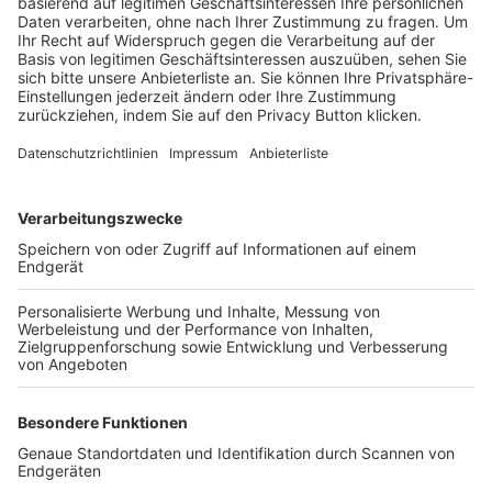
Trainerbörse
Login SpielPlus
FOLGE DEM BFV
TOP-VEREINE
TOP-PARTNER