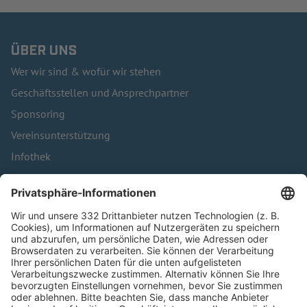
ÜBER UNS
Wer wir sind & wofür wir stehen
Geschäftsstellen und Ansprechpartner
Sponsoring
Vereinsunterstützung
Infothek
Kontakt
HÄUFIG BESUCHTE SEITEN
Pässe und Vereinswechsel
Trainerausbildung
Schulungsangebot Vereinsmitarbeiter
BFV-Geschäftsstellen