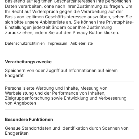
Trainerbörse
Login SpielPlus
FOLGE DEM BFV
TOP-VEREINE
TOP-PARTNER