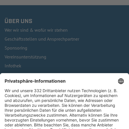
ÜBER UNS
Wer wir sind & wofür wir stehen
Geschäftsstellen und Ansprechpartner
Sponsoring
Vereinsunterstützung
Infothek
Kontakt
HÄUFIG BESUCHTE SEITEN
Pässe und Vereinswechsel
Trainerausbildung
Schulungsangebot Vereinsmitarbeiter
BFV-Geschäftsstellen