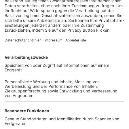
Trainerbörse
Login SpielPlus
FOLGE DEM BFV
TOP-VEREINE
TOP-PARTNER