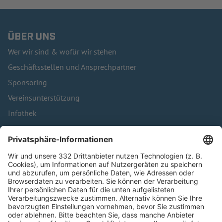
ÜBER UNS
Wer wir sind & wofür wir stehen
Geschäftsstellen und Ansprechpartner
Sponsoring
Vereinsunterstützung
Infothek
Kontakt
HÄUFIG BESUCHTE SEITEN
Pässe und Vereinswechsel
Trainerausbildung
Schulungsangebot Vereinsmitarbeiter
BFV-Geschäftsstellen