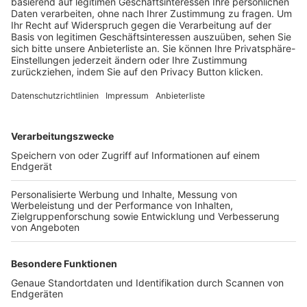
Trainerbörse
Login SpielPlus
FOLGE DEM BFV
TOP-VEREINE
TOP-PARTNER