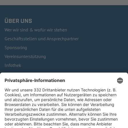
ÜBER UNS
Wer wir sind & wofür wir stehen
Geschäftsstellen und Ansprechpartner
Sponsoring
Vereinsunterstützung
Infothek
Kontakt
HÄUFIG BESUCHTE SEITEN
Pässe und Vereinswechsel
Trainerausbildung
Schulungsangebot Vereinsmitarbeiter
BFV-Geschäftsstellen