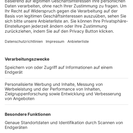
Trainerbörse
Login SpielPlus
FOLGE DEM BFV
TOP-VEREINE
TOP-PARTNER