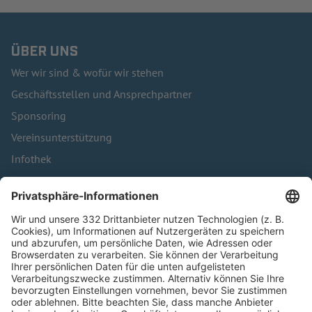
ÜBER UNS
Wer wir sind & wofür wir stehen
Geschäftsstellen und Ansprechpartner
Sponsoring
Vereinsunterstützung
Infothek
Kontakt
HÄUFIG BESUCHTE SEITEN
Pässe und Vereinswechsel
Trainerausbildung
Schulungsangebot Vereinsmitarbeiter
BFV-Geschäftsstellen