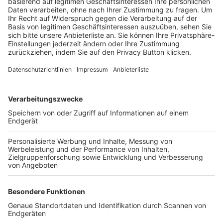
Trainerbörse
Login SpielPlus
FOLGE DEM BFV
TOP-VEREINE
TOP-PARTNER