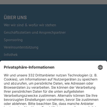
ÜBER UNS
Wer wir sind & wofür wir stehen
Geschäftsstellen und Ansprechpartner
Sponsoring
Vereinsunterstützung
Infothek
Kontakt
HÄUFIG BESUCHTE SEITEN
Pässe und Vereinswechsel
Trainerausbildung
Schulungsangebot Vereinsmitarbeiter
BFV-Geschäftsstellen