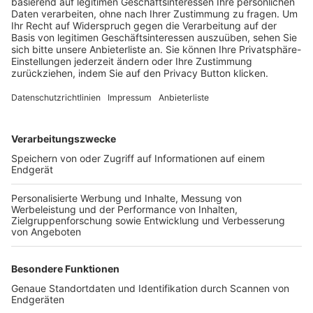
Trainerbörse
Login SpielPlus
FOLGE DEM BFV
TOP-VEREINE
TOP-PARTNER