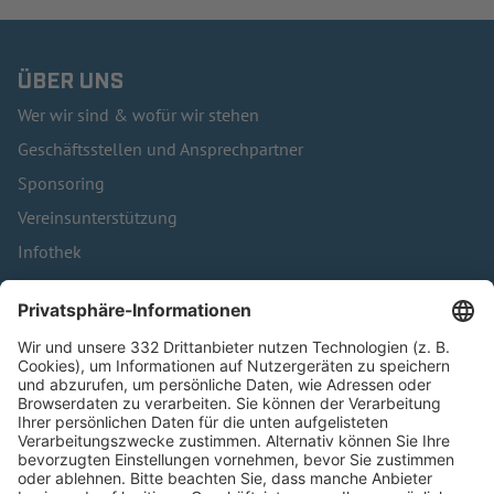
ÜBER UNS
Wer wir sind & wofür wir stehen
Geschäftsstellen und Ansprechpartner
Sponsoring
Vereinsunterstützung
Infothek
Kontakt
HÄUFIG BESUCHTE SEITEN
Pässe und Vereinswechsel
Trainerausbildung
Schulungsangebot Vereinsmitarbeiter
BFV-Geschäftsstellen