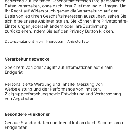
Trainerbörse
Login SpielPlus
FOLGE DEM BFV
TOP-VEREINE
TOP-PARTNER