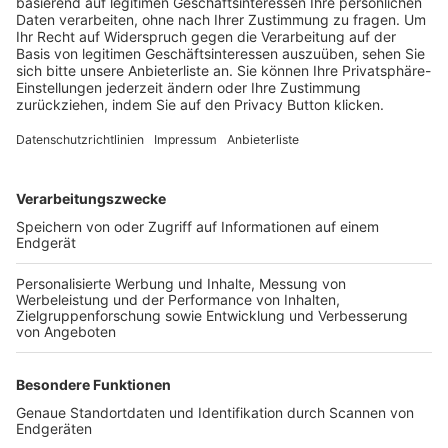
Trainerbörse
Login SpielPlus
FOLGE DEM BFV
TOP-VEREINE
TOP-PARTNER