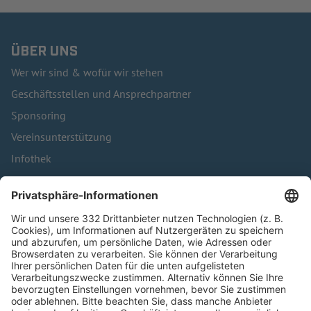
ÜBER UNS
Wer wir sind & wofür wir stehen
Geschäftsstellen und Ansprechpartner
Sponsoring
Vereinsunterstützung
Infothek
Kontakt
HÄUFIG BESUCHTE SEITEN
Pässe und Vereinswechsel
Trainerausbildung
Schulungsangebot Vereinsmitarbeiter
BFV-Geschäftsstellen