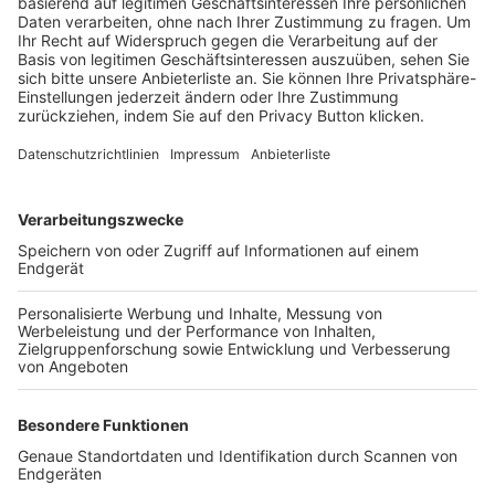
Trainerbörse
Login SpielPlus
FOLGE DEM BFV
TOP-VEREINE
TOP-PARTNER