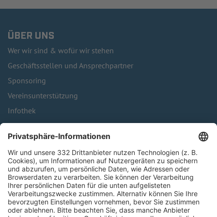
ÜBER UNS
Wer wir sind & wofür wir stehen
Geschäftsstellen und Ansprechpartner
Sponsoring
Vereinsunterstützung
Infothek
Kontakt
HÄUFIG BESUCHTE SEITEN
Pässe und Vereinswechsel
Trainerausbildung
Schulungsangebot Vereinsmitarbeiter
BFV-Geschäftsstellen