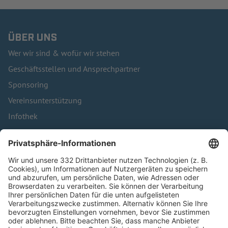
ÜBER UNS
Wer wir sind & wofür wir stehen
Geschäftsstellen und Ansprechpartner
Sponsoring
Vereinsunterstützung
Infothek
Kontakt
HÄUFIG BESUCHTE SEITEN
Pässe und Vereinswechsel
Trainerausbildung
Schulungsangebot Vereinsmitarbeiter
BFV-Geschäftsstellen