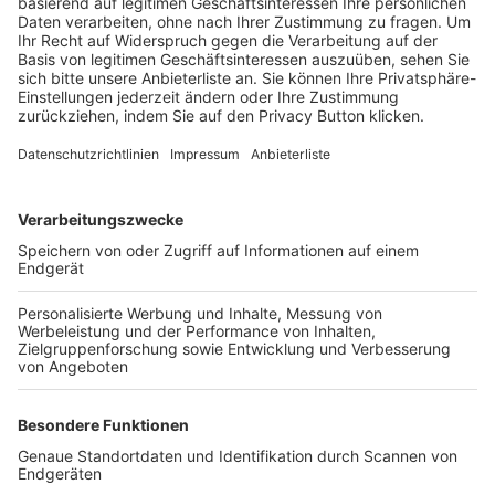
Trainerbörse
Login SpielPlus
FOLGE DEM BFV
TOP-VEREINE
TOP-PARTNER