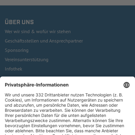
ÜBER UNS
Wer wir sind & wofür wir stehen
Geschäftsstellen und Ansprechpartner
Sponsoring
Vereinsunterstützung
Infothek
Kontakt
HÄUFIG BESUCHTE SEITEN
Pässe und Vereinswechsel
Trainerausbildung
Schulungsangebot Vereinsmitarbeiter
BFV-Geschäftsstellen