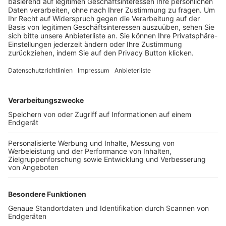
Trainerbörse
Login SpielPlus
FOLGE DEM BFV
TOP-VEREINE
TOP-PARTNER