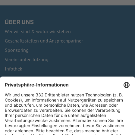
ÜBER UNS
Wer wir sind & wofür wir stehen
Geschäftsstellen und Ansprechpartner
Sponsoring
Vereinsunterstützung
Infothek
Kontakt
HÄUFIG BESUCHTE SEITEN
Pässe und Vereinswechsel
Trainerausbildung
Schulungsangebot Vereinsmitarbeiter
BFV-Geschäftsstellen