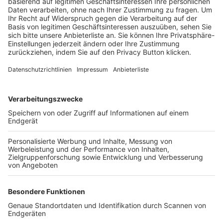
Trainerbörse
Login SpielPlus
FOLGE DEM BFV
TOP-VEREINE
TOP-PARTNER