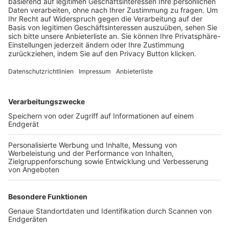
Trainerbörse
Login SpielPlus
FOLGE DEM BFV
TOP-VEREINE
TOP-PARTNER