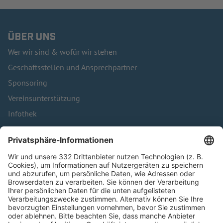
ÜBER UNS
Wer wir sind & wofür wir stehen
Geschäftsstellen und Ansprechpartner
Sponsoring
Vereinsunterstützung
Infothek
Kontakt
HÄUFIG BESUCHTE SEITEN
Pässe und Vereinswechsel
Trainerausbildung
Schulungsangebot Vereinsmitarbeiter
BFV-Geschäftsstellen