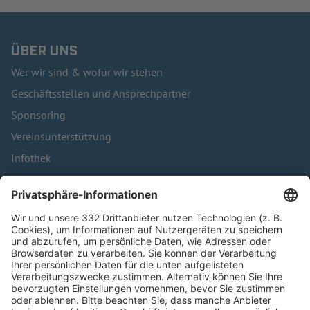
ÜBER UNS
Wer wir sind & wofür wir stehen
Geschäftsstellen und Ansprechpartner
Sponsoring
Vereinsunterstützung
Infothek
Kontakt
HÄUFIG BESUCHTE SEITEN
Pässe und Vereinswechsel
Trainerausbildung
Schulungsangebot Vereinsmitarbeiter
BFV-Geschäftsstellen