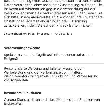
Trainerbörse
Login SpielPlus
FOLGE DEM BFV
TOP-VEREINE
TOP-PARTNER