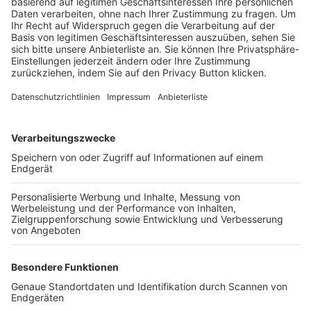
Trainerbörse
Login SpielPlus
FOLGE DEM BFV
TOP-VEREINE
TOP-PARTNER