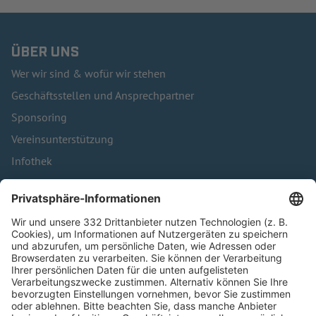
ÜBER UNS
Wer wir sind & wofür wir stehen
Geschäftsstellen und Ansprechpartner
Sponsoring
Vereinsunterstützung
Infothek
Kontakt
HÄUFIG BESUCHTE SEITEN
Pässe und Vereinswechsel
Trainerausbildung
Schulungsangebot Vereinsmitarbeiter
BFV-Geschäftsstellen