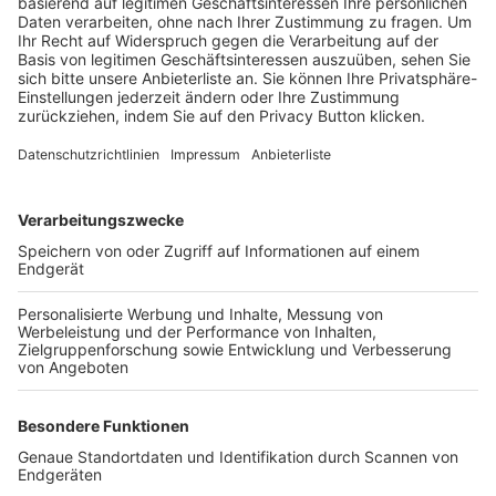
Trainerbörse
Login SpielPlus
FOLGE DEM BFV
TOP-VEREINE
TOP-PARTNER