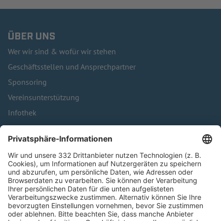
ÜBER UNS
Wer wir sind & wofür wir stehen
Geschäftsstellen und Ansprechpartner
Sponsoring
Vereinsunterstützung
Infothek
Kontakt
HÄUFIG BESUCHTE SEITEN
Pässe und Vereinswechsel
Trainerausbildung
Schulungsangebot Vereinsmitarbeiter
BFV-Geschäftsstellen