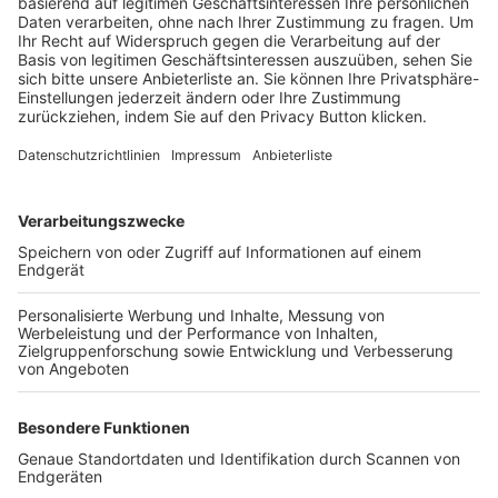
Trainerbörse
Login SpielPlus
FOLGE DEM BFV
TOP-VEREINE
TOP-PARTNER