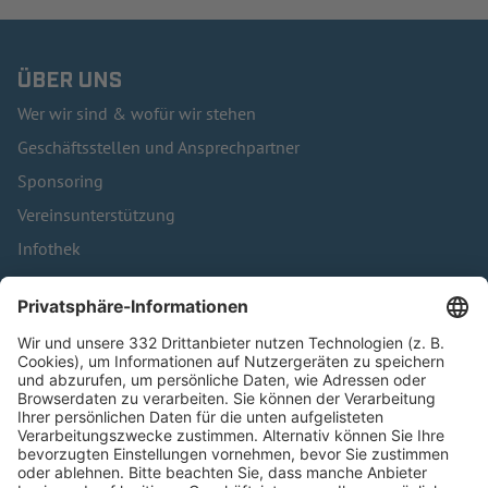
ÜBER UNS
Wer wir sind & wofür wir stehen
Geschäftsstellen und Ansprechpartner
Sponsoring
Vereinsunterstützung
Infothek
Kontakt
HÄUFIG BESUCHTE SEITEN
Pässe und Vereinswechsel
Trainerausbildung
Schulungsangebot Vereinsmitarbeiter
BFV-Geschäftsstellen