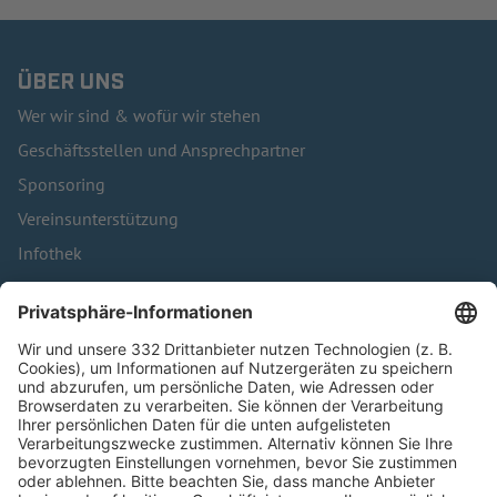
ÜBER UNS
Wer wir sind & wofür wir stehen
Geschäftsstellen und Ansprechpartner
Sponsoring
Vereinsunterstützung
Infothek
Kontakt
HÄUFIG BESUCHTE SEITEN
Pässe und Vereinswechsel
Trainerausbildung
Schulungsangebot Vereinsmitarbeiter
BFV-Geschäftsstellen