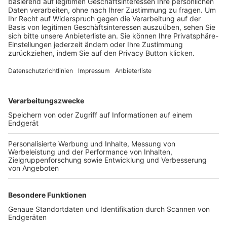
Trainerbörse
Login SpielPlus
FOLGE DEM BFV
TOP-VEREINE
TOP-PARTNER