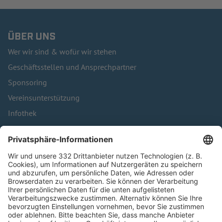
ÜBER UNS
Wer wir sind & wofür wir stehen
Geschäftsstellen und Ansprechpartner
Sponsoring
Vereinsunterstützung
Infothek
Kontakt
HÄUFIG BESUCHTE SEITEN
Pässe und Vereinswechsel
Trainerausbildung
Schulungsangebot Vereinsmitarbeiter
BFV-Geschäftsstellen