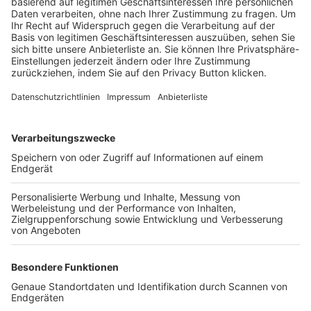
Trainerbörse
Login SpielPlus
FOLGE DEM BFV
TOP-VEREINE
TOP-PARTNER