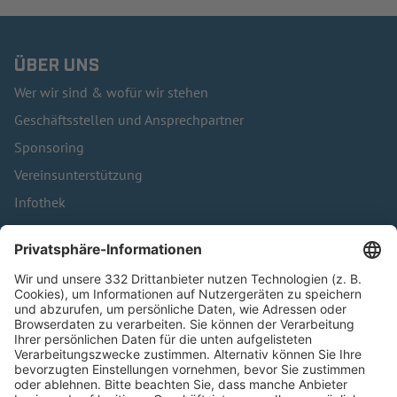
ÜBER UNS
Wer wir sind & wofür wir stehen
Geschäftsstellen und Ansprechpartner
Sponsoring
Vereinsunterstützung
Infothek
Kontakt
HÄUFIG BESUCHTE SEITEN
Pässe und Vereinswechsel
Trainerausbildung
Schulungsangebot Vereinsmitarbeiter
BFV-Geschäftsstellen