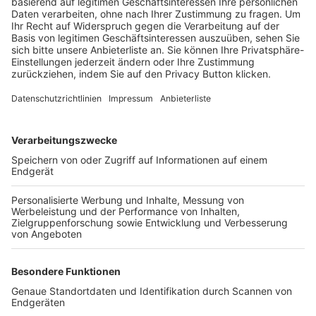
Trainerbörse
Login SpielPlus
FOLGE DEM BFV
TOP-VEREINE
TOP-PARTNER