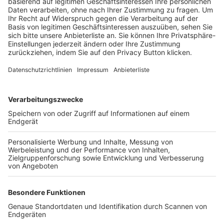
Trainerbörse
Login SpielPlus
FOLGE DEM BFV
TOP-VEREINE
TOP-PARTNER