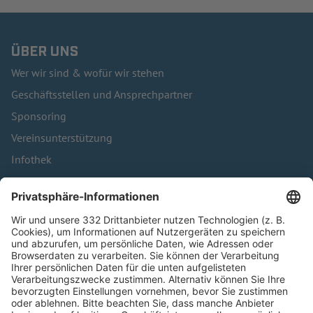
ÜBER UNS
Wer wir sind & wofür wir stehen
Geschäftsstellen und Ansprechpartner
Sponsoring
Vereinsunterstützung
Infothek
Kontakt
HÄUFIG BESUCHTE SEITEN
Pässe und Vereinswechsel
Trainerausbildung
Schulungsangebot Vereinsmitarbeiter
BFV-Geschäftsstellen