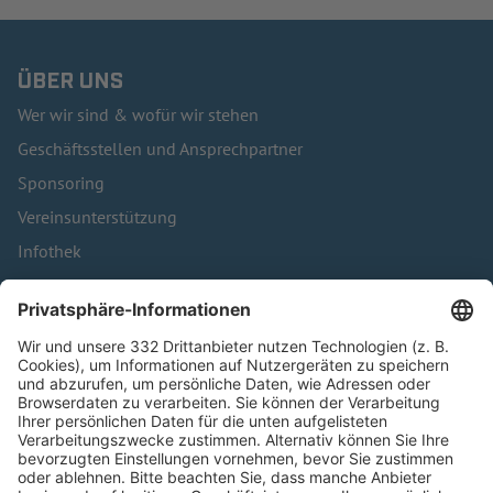
ÜBER UNS
Wer wir sind & wofür wir stehen
Geschäftsstellen und Ansprechpartner
Sponsoring
Vereinsunterstützung
Infothek
Kontakt
HÄUFIG BESUCHTE SEITEN
Pässe und Vereinswechsel
Trainerausbildung
Schulungsangebot Vereinsmitarbeiter
BFV-Geschäftsstellen