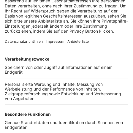
Trainerbörse
Login SpielPlus
FOLGE DEM BFV
TOP-VEREINE
TOP-PARTNER