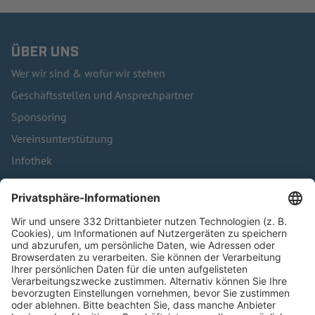
ÜBER UNS
Wer wir sind & wofür wir stehen
Geschäftsstellen und Ansprechpartner
Sponsoring
Vereinsunterstützung
Infothek
Kontakt
HÄUFIG BESUCHTE SEITEN
Pässe und Vereinswechsel
Trainerausbildung
Schulungsangebot Vereinsmitarbeiter
BFV-Geschäftsstellen