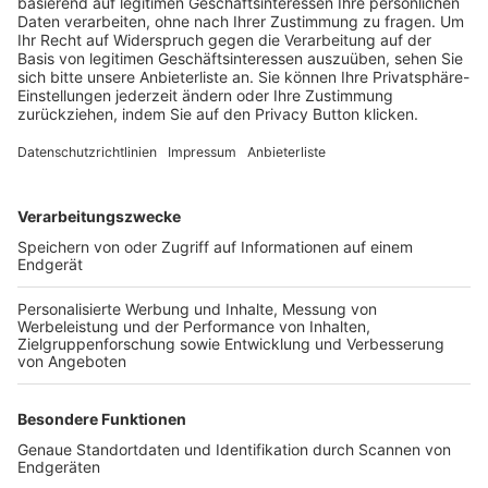
Trainerbörse
Login SpielPlus
FOLGE DEM BFV
TOP-VEREINE
TOP-PARTNER