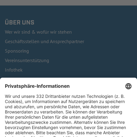
ÜBER UNS
Wer wir sind & wofür wir stehen
Geschäftsstellen und Ansprechpartner
Sponsoring
Vereinsunterstützung
Infothek
Kontakt
HÄUFIG BESUCHTE SEITEN
Pässe und Vereinswechsel
Trainerausbildung
Schulungsangebot Vereinsmitarbeiter
BFV-Geschäftsstellen