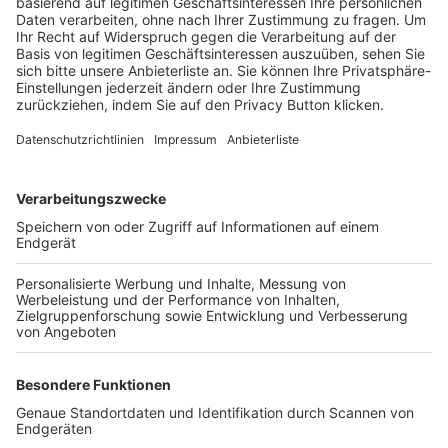
Trainerbörse
Login SpielPlus
FOLGE DEM BFV
TOP-VEREINE
TOP-PARTNER