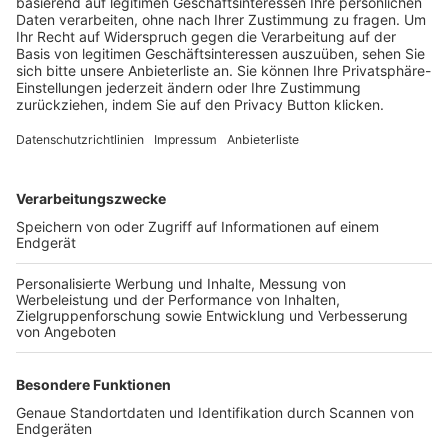
Trainerbörse
Login SpielPlus
FOLGE DEM BFV
TOP-VEREINE
TOP-PARTNER