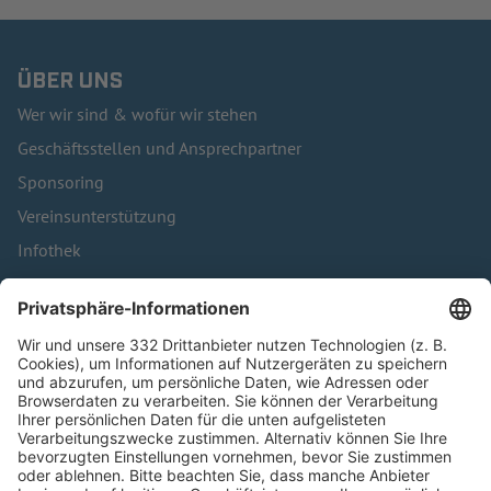
ÜBER UNS
Wer wir sind & wofür wir stehen
Geschäftsstellen und Ansprechpartner
Sponsoring
Vereinsunterstützung
Infothek
Kontakt
HÄUFIG BESUCHTE SEITEN
Pässe und Vereinswechsel
Trainerausbildung
Schulungsangebot Vereinsmitarbeiter
BFV-Geschäftsstellen