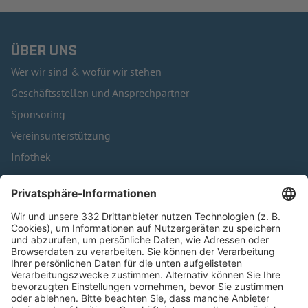
ÜBER UNS
Wer wir sind & wofür wir stehen
Geschäftsstellen und Ansprechpartner
Sponsoring
Vereinsunterstützung
Infothek
Kontakt
HÄUFIG BESUCHTE SEITEN
Pässe und Vereinswechsel
Trainerausbildung
Schulungsangebot Vereinsmitarbeiter
BFV-Geschäftsstellen