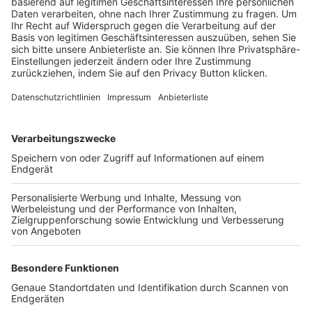
Trainerbörse
Login SpielPlus
FOLGE DEM BFV
TOP-VEREINE
TOP-PARTNER