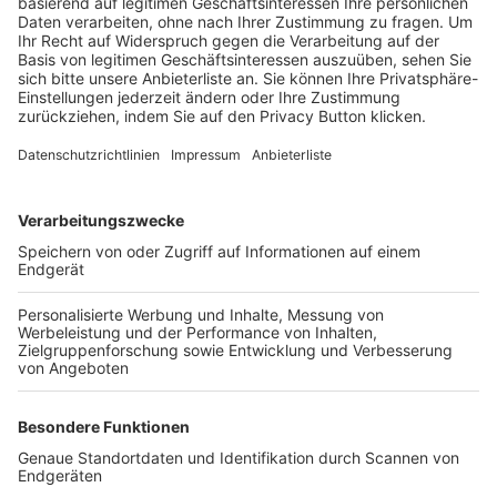
Trainerbörse
Login SpielPlus
FOLGE DEM BFV
TOP-VEREINE
TOP-PARTNER