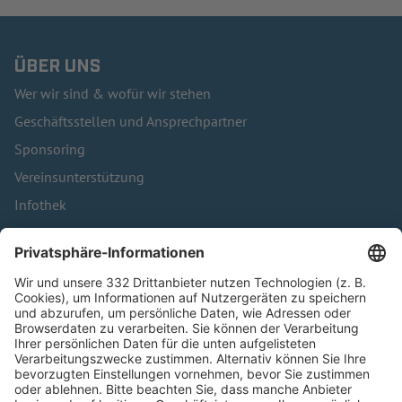
ÜBER UNS
Wer wir sind & wofür wir stehen
Geschäftsstellen und Ansprechpartner
Sponsoring
Vereinsunterstützung
Infothek
Kontakt
HÄUFIG BESUCHTE SEITEN
Pässe und Vereinswechsel
Trainerausbildung
Schulungsangebot Vereinsmitarbeiter
BFV-Geschäftsstellen