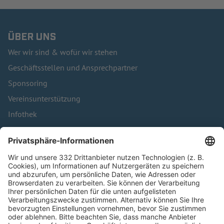
ÜBER UNS
Wer wir sind & wofür wir stehen
Geschäftsstellen und Ansprechpartner
Sponsoring
Vereinsunterstützung
Infothek
Kontakt
HÄUFIG BESUCHTE SEITEN
Pässe und Vereinswechsel
Trainerausbildung
Schulungsangebot Vereinsmitarbeiter
BFV-Geschäftsstellen