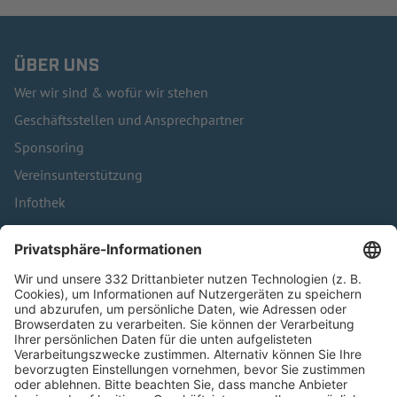
ÜBER UNS
Wer wir sind & wofür wir stehen
Geschäftsstellen und Ansprechpartner
Sponsoring
Vereinsunterstützung
Infothek
Kontakt
HÄUFIG BESUCHTE SEITEN
Pässe und Vereinswechsel
Trainerausbildung
Schulungsangebot Vereinsmitarbeiter
BFV-Geschäftsstellen