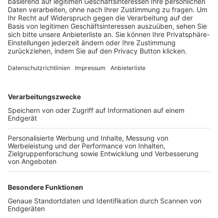
Trainerbörse
Login SpielPlus
FOLGE DEM BFV
TOP-VEREINE
TOP-PARTNER